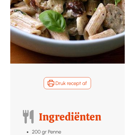
Druk recept af
Ingrediënten
200
gr
Penne