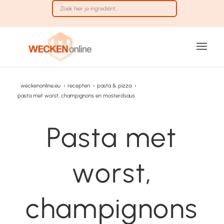
weckenonline.eu
›
recepten
›
pasta & pizza
›
pasta met worst, champignons en mosterdsaus
Pasta met
worst,
champignons