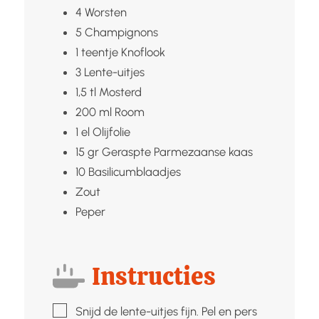
4
Worsten
5
Champignons
1
teentje
Knoflook
3
Lente-uitjes
1,5
tl
Mosterd
200
ml
Room
1
el
Olijfolie
15
gr
Geraspte Parmezaanse kaas
10
Basilicumblaadjes
Zout
Peper
Instructies
▢
Snijd de lente-uitjes fijn. Pel en pers