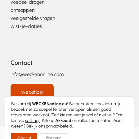
voedsel drogen
ontsappen
veelgestelde vragen
wist-je-datjes
Contact
info@weckenonline.com
webshop
Welkom bij
WECKENonline.eu
! We gebruiken cookies om je
bezoek net zo soepel te laten verlopen als een goed
afgesloten weckpot. Zelf kiezen wat je wel of niet wil? Dat
kan via
settings
. Klik op
Akkoord
om alles toe te laten. Meer
weten? Bekijk ons
privacybeleid
.
2026 © WECKENonline.eu │
Privacybeleid
Akkoord
Weigeren