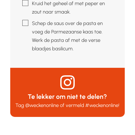
▢
Kruid het geheel af met peper en
zout naar smaak.
▢
Schep de saus over de pasta en
voeg de Parmezaanse kaas toe.
Werk de pasta af met de verse
blaadjes basilicum.
Te lekker om niet te delen?
Tag
@weckenonline
of vermeld
#weckenonline
!