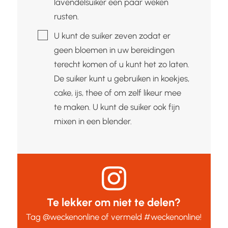
lavendelsuiker een paar weken
rusten.
▢
U kunt de suiker zeven zodat er
geen bloemen in uw bereidingen
terecht komen of u kunt het zo laten.
De suiker kunt u gebruiken in koekjes,
cake, ijs, thee of om zelf likeur mee
te maken. U kunt de suiker ook fijn
mixen in een blender.
Te lekker om niet te delen?
Tag
@weckenonline
of vermeld
#weckenonline
!