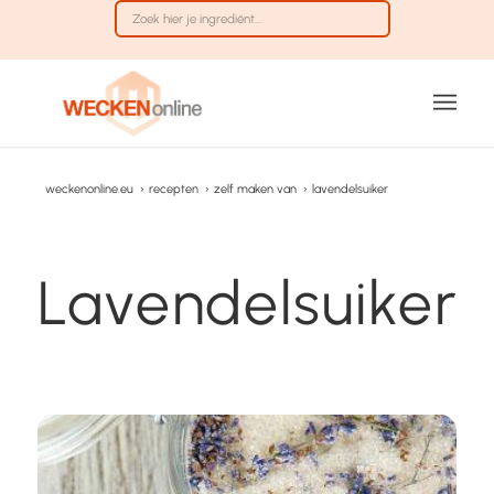
weckenonline.eu
›
recepten
›
zelf maken van
›
lavendelsuiker
Lavendelsuiker