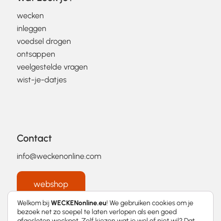
wecken
inleggen
voedsel drogen
ontsappen
veelgestelde vragen
wist-je-datjes
Contact
info@weckenonline.com
webshop
Welkom bij
WECKENonline.eu
! We gebruiken cookies om je
bezoek net zo soepel te laten verlopen als een goed
afgesloten weckpot. Zelf kiezen wat je wel of niet wil? Dat