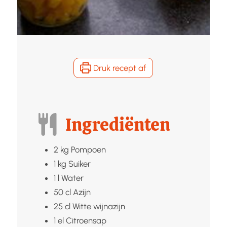
Druk recept af
Ingrediënten
2
kg
Pompoen
1
kg
Suiker
1
l
Water
50
cl
Azijn
25
cl
Witte wijnazijn
1
el
Citroensap