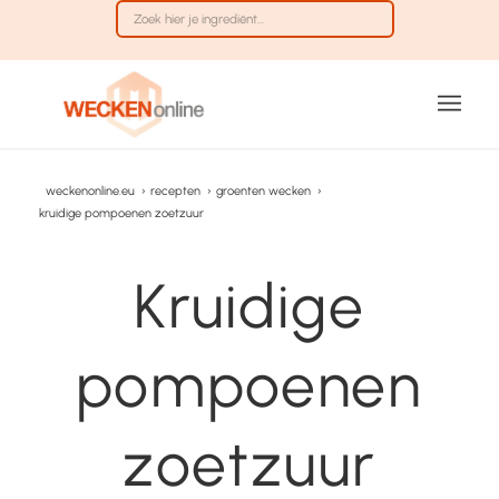
weckenonline.eu
›
recepten
›
groenten wecken
›
kruidige pompoenen zoetzuur
Kruidige
pompoenen
zoetzuur