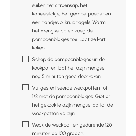
suiker, het citroensap, het
kaneelstokje, het gemberpoeder en
een handjevol kruidnagels. Warm
het mengsel op en voeg de
pompoenblokjes toe. Laat ze kort
koken.
▢
Schep de pompoenblokjes uit de
kookpot en laat het azijnmengsel
nog 5 minuten goed doorkoken.
▢
Vul gesteriliseerde weckpotten tot
1/3 met de pompoenblokjes. Giet er
het gekookte azijnmengsel op tot de
weckpotten vol zijn.
▢
Weck de weckpotten gedurende 120
minuten op 100 graden.