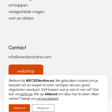
ontsappen
veelgestelde vragen
wist-je-datjes
Contact
info@weckenonline.com
webshop
Welkom bij
WECKENonline.eu
! We gebruiken cookies om je
bezoek net zo soepel te laten verlopen als een goed
afgesloten weckpot. Zelf kiezen wat je wel of niet wil? Dat
kan via
settings
. Klik op
Akkoord
om alles toe te laten. Meer
weten? Bekijk ons
privacybeleid
.
2026 © WECKENonline.eu │
Privacybeleid
Akkoord
Weigeren