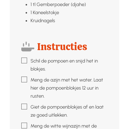
1
tl
Gemberpoeder (djahe)
1
Kaneelstokje
Kruidnagels
Instructies
▢
Schil de pompoen en snijd het in
blokjes.
▢
Meng de azijn met het water. Laat
hier de pompoenblokjes 12 uur in
rusten.
▢
Giet de pompoenblokjes af en laat
ze goed uitlekken.
▢
Meng de witte wijnazijn met de