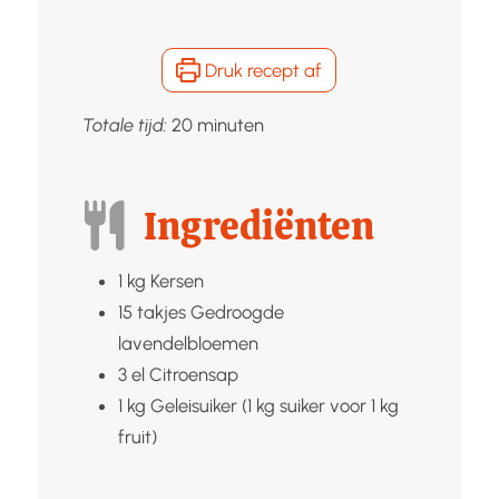
Druk recept af
minuten
Totale tijd:
20
minuten
Ingrediënten
1
kg
Kersen
15
takjes
Gedroogde
lavendelbloemen
3
el
Citroensap
1
kg
Geleisuiker (1 kg suiker voor 1 kg
fruit)