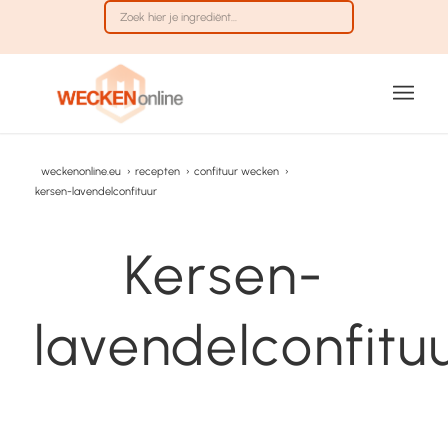
weckenonline.eu
›
recepten
›
confituur wecken
›
kersen-lavendelconfituur
Kersen-
lavendelconfitu