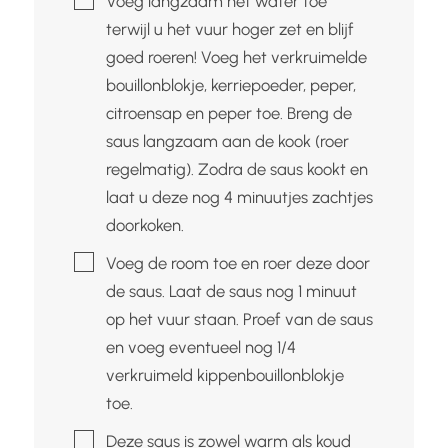
Voeg langzaam het water toe
terwijl u het vuur hoger zet en blijf
goed roeren! Voeg het verkruimelde
bouillonblokje, kerriepoeder, peper,
citroensap en peper toe. Breng de
saus langzaam aan de kook (roer
regelmatig). Zodra de saus kookt en
laat u deze nog 4 minuutjes zachtjes
doorkoken.
▢
Voeg de room toe en roer deze door
de saus. Laat de saus nog 1 minuut
op het vuur staan. Proef van de saus
en voeg eventueel nog 1/4
verkruimeld kippenbouillonblokje
toe.
▢
Deze saus is zowel warm als koud