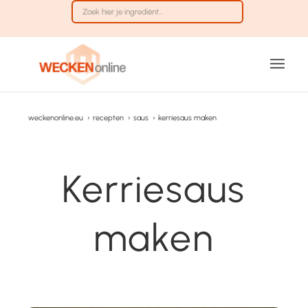
weckenonline.eu
›
recepten
›
saus
›
kerriesaus maken
Kerriesaus
maken