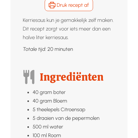
Druk recept af
Kerriesaus kun je gemakkelijk zelf maken.
Dit recept zorgt voor iets meer dan een
halve liter kerriesaus.
minuten
Totale tijd:
20
minuten
Ingrediënten
40
gram
boter
40
gram
Bloem
5
theelepels
Citroensap
5
draaien van de pepermolen
500
ml
water
100
ml
Room