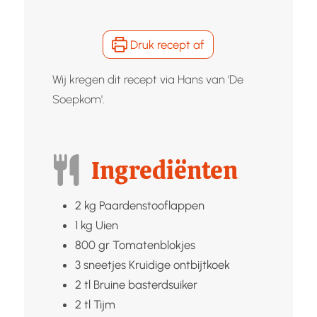
Druk recept af
Wij kregen dit recept via Hans van 'De
Soepkom'.
Ingrediënten
2
kg
Paardenstooflappen
1
kg
Uien
800
gr
Tomatenblokjes
3
sneetjes
Kruidige ontbijtkoek
2
tl
Bruine basterdsuiker
2
tl
Tijm