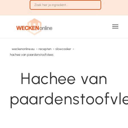
weckenonline.eu
›
recepten
›
slowcooker
›
hachee van paardenstoofvlees
Hachee van
paardenstoofvl