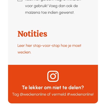
voor gebruik! Voeg dan ook de
maïzena toe indien gewenst.
Notities
Leer hier stap-voor-stap hoe je moet
wecken.
Te lekker om niet te delen?
Tag
@weckenonline
of vermeld
#weckenonline
!