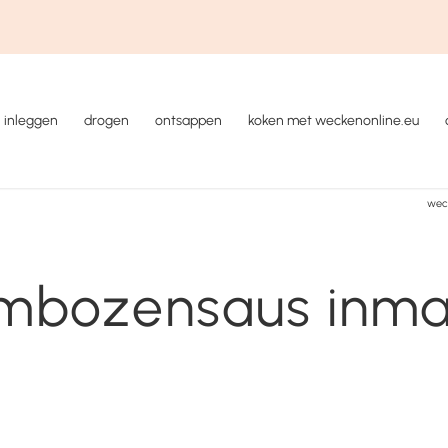
inleggen
drogen
ontsappen
koken met weckenonline.eu
wec
mbozensaus inm