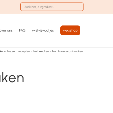
over ons
FAQ
wist-je-datjes
webshop
kenonline.eu
›
recepten
›
fruit wecken
›
frambozensaus inmaken
aken