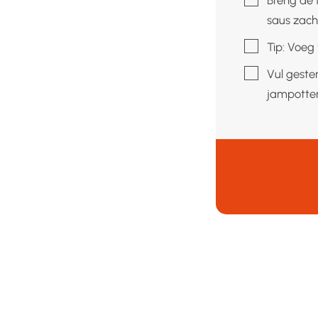
saus zach
▢
Tip: Voeg
▢
Vul geste
jampotten