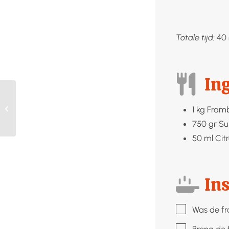
Totale tijd:
40
In
Gerookte zalm met
1
kg
Fram
gekookte
krielaardappelen
750
gr
Su
50
ml
Cit
Ins
▢
Was de fr
▢
Breng de 