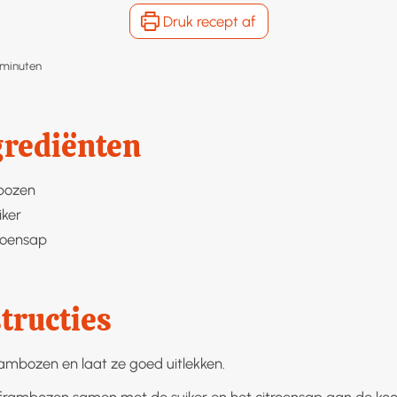
Druk recept af
minuten
minuten
grediënten
bozen
iker
roensap
tructies
ambozen en laat ze goed uitlekken.
frambozen samen met de suiker en het citroensap aan de koo