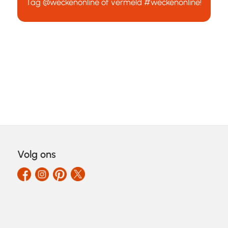
Tag
@weckenonline
of vermeld
#weckenonline
!
Volg ons