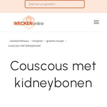
weckenonline.eu
›
recepten
›
groente recept
›
couscous met kidneybonen
Couscous met
kidneybonen