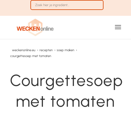
weckenonline.eu
›
recepten
›
soep maken
›
courgettesoep met tomaten
Courgettesoep
met tomaten