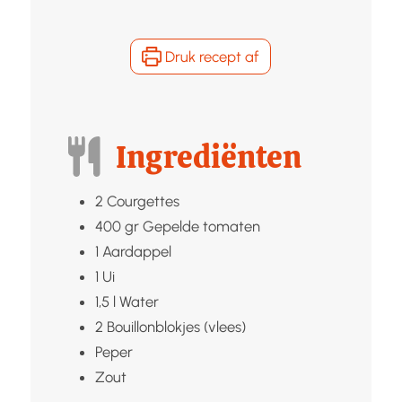
Druk recept af
Ingrediënten
2
Courgettes
400
gr
Gepelde tomaten
1
Aardappel
1
Ui
1,5
l
Water
2
Bouillonblokjes (vlees)
Peper
Zout