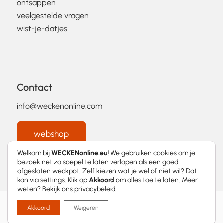
ontsappen
veelgestelde vragen
wist-je-datjes
Contact
info@weckenonline.com
webshop
Welkom bij
WECKENonline.eu
! We gebruiken cookies om je
bezoek net zo soepel te laten verlopen als een goed
afgesloten weckpot. Zelf kiezen wat je wel of niet wil? Dat
kan via
settings
. Klik op
Akkoord
om alles toe te laten. Meer
weten? Bekijk ons
privacybeleid
.
2026 © WECKENonline.eu │
Privacybeleid
Akkoord
Weigeren
Met
❤
ontworpen door
Momentum Marketing