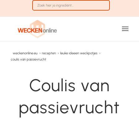
weckenonline.eu
›
recepten
›
leuke ideeen weckpotjes
›
coulis van passievrucht
Coulis van
passievrucht