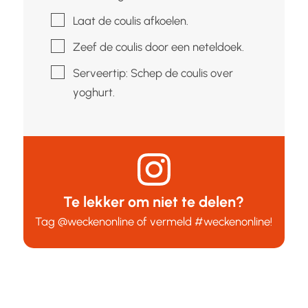
▢
Laat de coulis afkoelen.
▢
Zeef de coulis door een neteldoek.
▢
Serveertip: Schep de coulis over
yoghurt.
Te lekker om niet te delen?
Tag
@weckenonline
of vermeld
#weckenonline
!