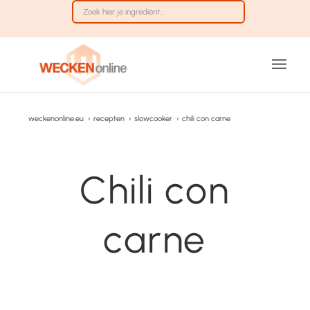
weckenonline.eu
›
recepten
›
slowcooker
›
chili con carne
Chili con
carne