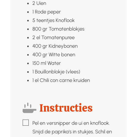
2
Uien
1
Rode peper
5
teentjes
Knoflook
800
gr
Tomatenblokjes
2
el
Tomatenpuree
400
gr
Kidneybonen
400
gr
Witte bonen
150
ml
Water
1
Bouillonblokje (vlees)
1
el
Chili con carne kruiden
Instructies
▢
Pel en versnipper de ui en knoflook.
Snijd de paprika's in stukjes. Schil en