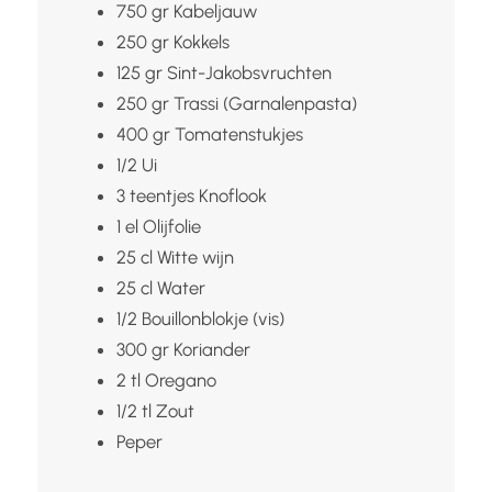
750
gr
Kabeljauw
250
gr
Kokkels
125
gr
Sint-Jakobsvruchten
250
gr
Trassi (Garnalenpasta)
400
gr
Tomatenstukjes
1/2
Ui
3
teentjes
Knoflook
1
el
Olijfolie
25
cl
Witte wijn
25
cl
Water
1/2
Bouillonblokje (vis)
300
gr
Koriander
2
tl
Oregano
1/2
tl
Zout
Peper