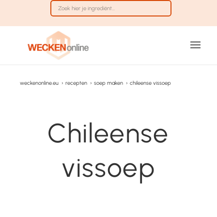
weckenonline.eu
›
recepten
›
soep maken
›
chileense vissoep
Chileense
vissoep