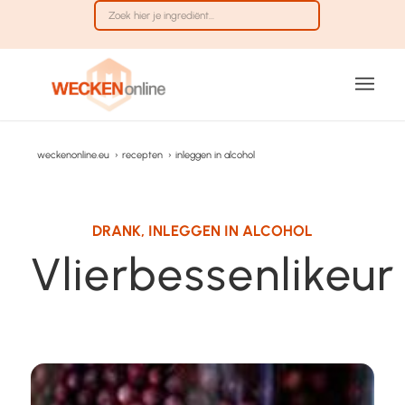
weckenonline.eu
›
recepten
›
inleggen in alcohol
DRANK
,
INLEGGEN IN ALCOHOL
Vlierbessenlikeur