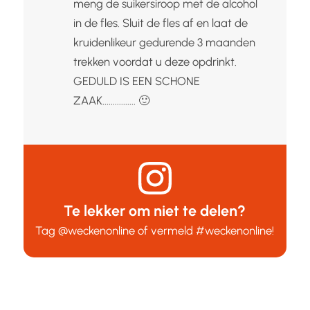
meng de suikersiroop met de alcohol
in de fles. Sluit de fles af en laat de
kruidenlikeur gedurende 3 maanden
trekken voordat u deze opdrinkt.
GEDULD IS EEN SCHONE
ZAAK................ 🙂
Te lekker om niet te delen?
Tag
@weckenonline
of vermeld
#weckenonline
!