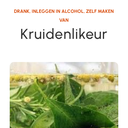
DRANK
,
INLEGGEN IN ALCOHOL
,
ZELF MAKEN
VAN
Kruidenlikeur