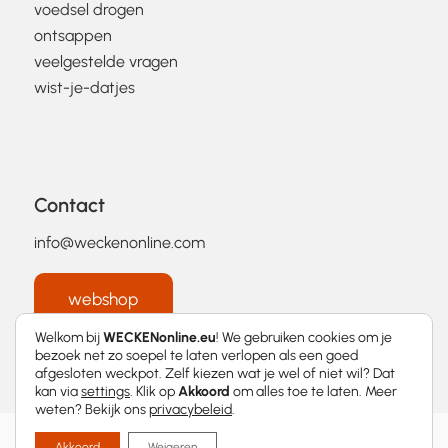
voedsel drogen
ontsappen
veelgestelde vragen
wist-je-datjes
Contact
info@weckenonline.com
webshop
Welkom bij
WECKENonline.eu
! We gebruiken cookies om je
bezoek net zo soepel te laten verlopen als een goed
afgesloten weckpot. Zelf kiezen wat je wel of niet wil? Dat
kan via
settings
. Klik op
Akkoord
om alles toe te laten. Meer
weten? Bekijk ons
privacybeleid
.
2026 © WECKENonline.eu │
Privacybeleid
Akkoord
Weigeren