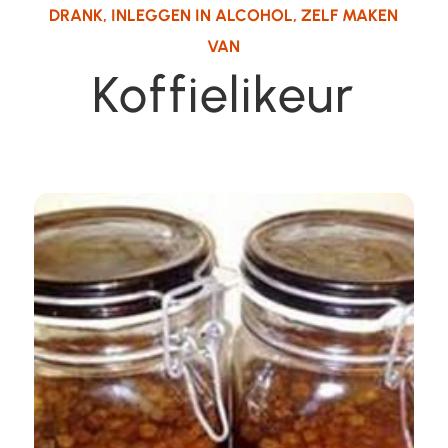
DRANK
,
INLEGGEN IN ALCOHOL
,
ZELF MAKEN
VAN
Koffielikeur