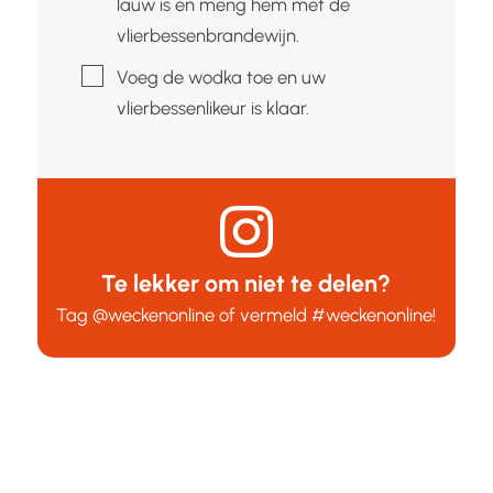
lauw is en meng hem met de
vlierbessenbrandewijn.
▢
Voeg de wodka toe en uw
vlierbessenlikeur is klaar.
Te lekker om niet te delen?
Tag
@weckenonline
of vermeld
#weckenonline
!