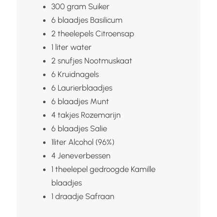
300
gram
Suiker
6
blaadjes
Basilicum
2
theelepels
Citroensap
1
liter
water
2
snufjes
Nootmuskaat
6
Kruidnagels
6
Laurierblaadjes
6
blaadjes
Munt
4
takjes
Rozemarijn
6
blaadjes
Salie
1liter
Alcohol (96%)
4
Jeneverbessen
1
theelepel gedroogde
Kamille
blaadjes
1
draadje
Safraan