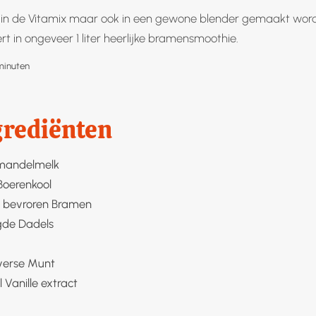
n in de Vitamix maar ook in een gewone blender gemaakt wor
ert in ongeveer 1 liter heerlijke bramensmoothie.
inuten
minuten
grediënten
mandelmelk
Boerenkool
 bevroren
Bramen
gde
Dadels
verse
Munt
l
Vanille extract