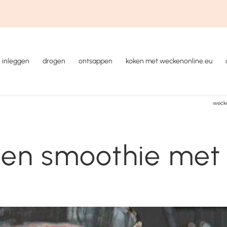
inleggen
drogen
ontsappen
koken met weckenonline.eu
wecke
en smoothie met