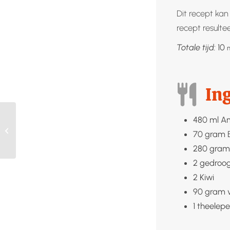
Dit recept ka
recept resulte
m
Totale tijd:
10
In
480
ml
A
Kippenbouillon
70
gram
280
gram
2
gedroo
2
Kiwi
90
gram 
1
theelepe