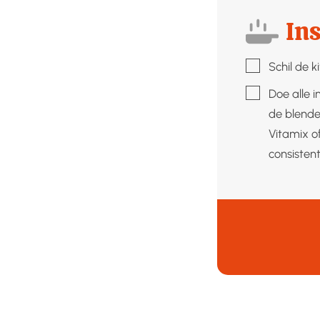
Ins
▢
Schil de k
▢
Doe alle i
de blende
Vitamix o
consistenti