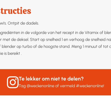
tructies
iwi's. Ontpit de dadels.
ngrediënten in de volgorde van het recept in de Vitamix of blen
r met de deksel. Start op snelheid 1 en verhoog de snelheid na
f blender op turbo of de hoogste stand. Meng 1 minuut of tot
e is bereikt .
Te lekker om niet te delen?
Tag
@weckenonline
of vermeld
#weckenonline
!