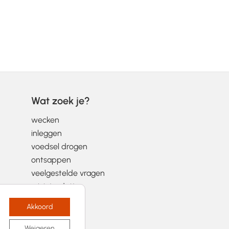
Wat zoek je?
wecken
inleggen
voedsel drogen
ontsappen
veelgestelde vragen
wist-je-datjes
Akkoord
Weigeren