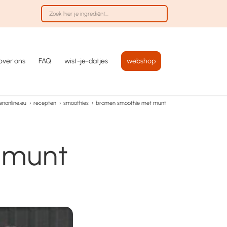
over ons
FAQ
wist-je-datjes
webshop
nonline.eu
›
recepten
›
smoothies
›
bramen smoothie met munt
 munt