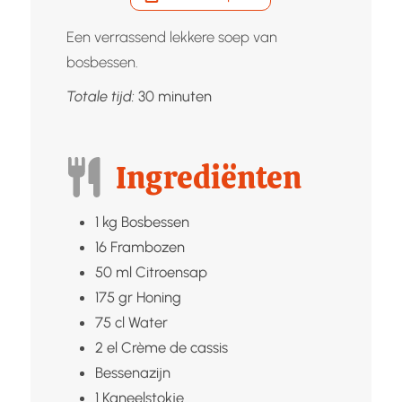
Een verrassend lekkere soep van
bosbessen.
minuten
Totale tijd:
30
minuten
Ingrediënten
1
kg
Bosbessen
16
Frambozen
50
ml
Citroensap
175
gr
Honing
75
cl
Water
2
el
Crème de cassis
Bessenazijn
1
Kaneelstokje