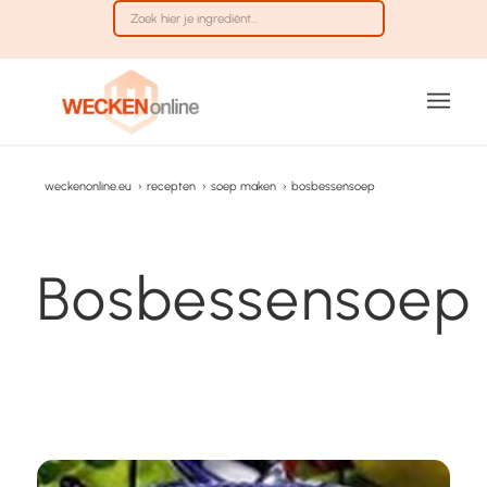
weckenonline.eu
›
recepten
›
soep maken
›
bosbessensoep
Bosbessensoep