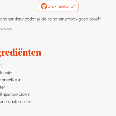
Druk recept af
ananenlikeur zodat je de bananensmaak goed proeft.
minuten
minuten
grediënten
n
te wijn
nanenlikeur
ter
lfrijzende bloem
uine basterdsuiker