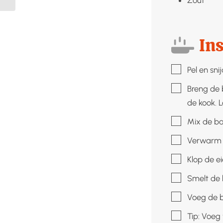
Ins
▢
Pel en sni
▢
Breng de 
de kook. 
▢
Mix de ba
▢
Verwarm 
▢
Klop de e
▢
Smelt de 
▢
Voeg de b
▢
Tip: Voeg