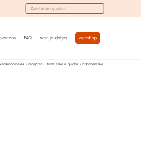
over ons
FAQ
wist-je-datjes
webshop
weckenonline.eu
›
recepten
›
taart, cake & quiche
›
bananencake