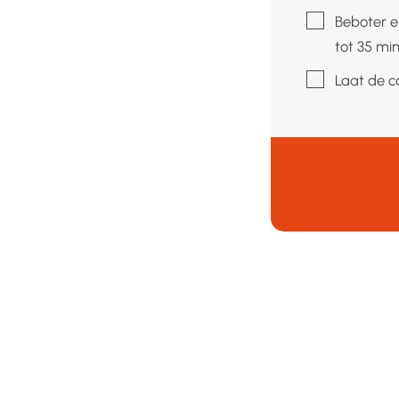
▢
Beboter e
tot 35 mi
▢
Laat de ca