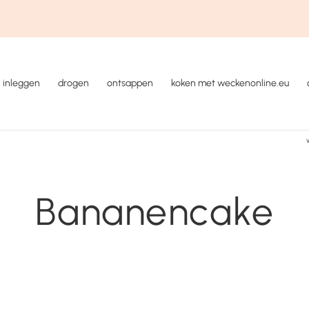
inleggen
drogen
ontsappen
koken met weckenonline.eu
Bananencake