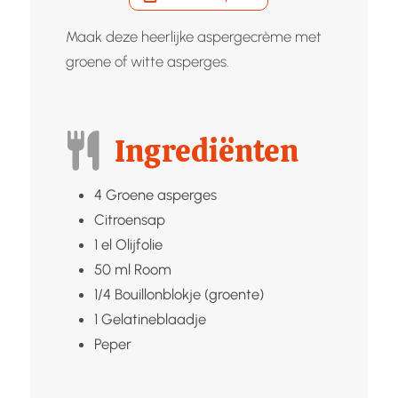
Maak deze heerlijke aspergecrème met
groene of witte asperges.
Ingrediënten
4
Groene asperges
Citroensap
1
el
Olijfolie
50
ml
Room
1/4
Bouillonblokje (groente)
1
Gelatineblaadje
Peper