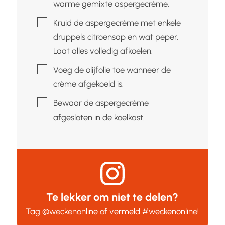
warme gemixte aspergecrème.
▢
Kruid de aspergecrème met enkele
druppels citroensap en wat peper.
Laat alles volledig afkoelen.
▢
Voeg de olijfolie toe wanneer de
crème afgekoeld is.
▢
Bewaar de aspergecrème
afgesloten in de koelkast.
Te lekker om niet te delen?
Tag
@weckenonline
of vermeld
#weckenonline
!