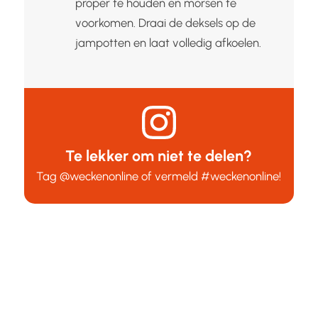
proper te houden en morsen te
voorkomen. Draai de deksels op de
jampotten en laat volledig afkoelen.
Te lekker om niet te delen?
Tag
@weckenonline
of vermeld
#weckenonline
!