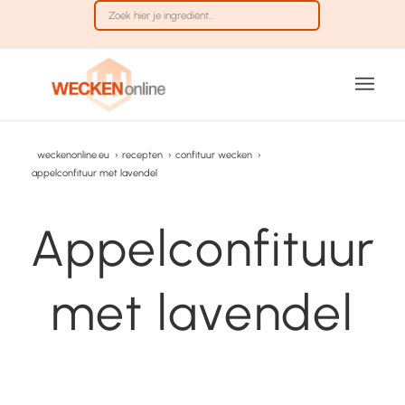
weckenonline.eu
›
recepten
›
confituur wecken
›
appelconfituur met lavendel
Appelconfituur
met lavendel