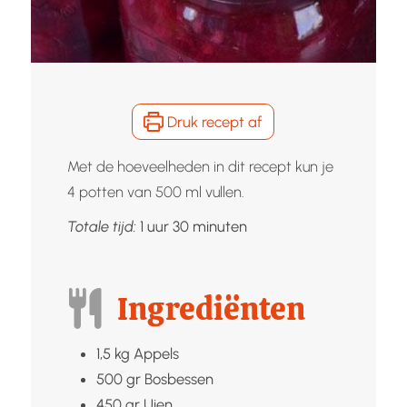
Druk recept af
Met de hoeveelheden in dit recept kun je
4 potten van 500 ml vullen.
uur
minuten
Totale tijd:
1
uur
30
minuten
Ingrediënten
1,5
kg
Appels
500
gr
Bosbessen
450
gr
Uien