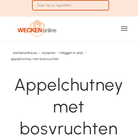
weckenonline.eu
›
recepten
›
inleggen in azijn
›
appelchutney met bosvruchten
Appelchutney
met
bosvruchten