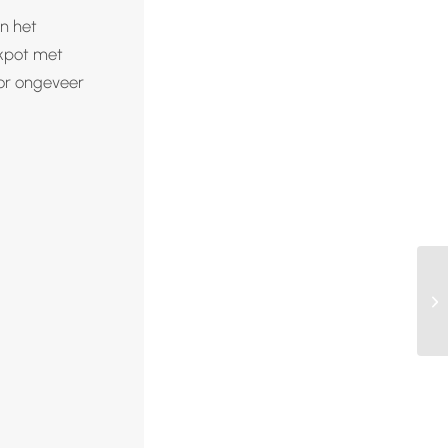
an het
kpot met
oor ongeveer