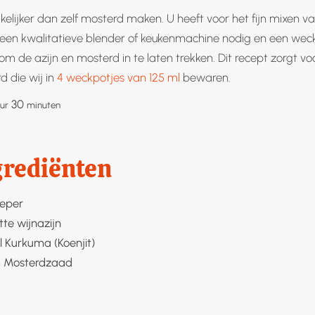
kelijker dan zelf mosterd maken. U heeft voor het fijn mixen v
en kwalitatieve blender of keukenmachine nodig en een wec
 om de azijn en mosterd in te laten trekken. Dit recept zorgt v
 die wij in
4 weckpotjes van 125 ml
bewaren.
ur
minuten
30
ur
minuten
grediënten
peper
tte wijnazijn
l
Kurkuma (Koenjit)
m
Mosterdzaad