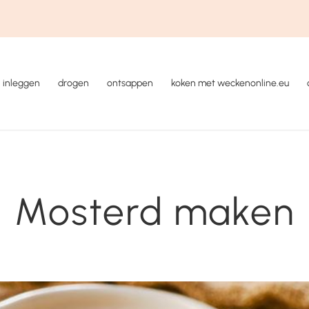
inleggen
drogen
ontsappen
koken met weckenonline.eu
Mosterd maken