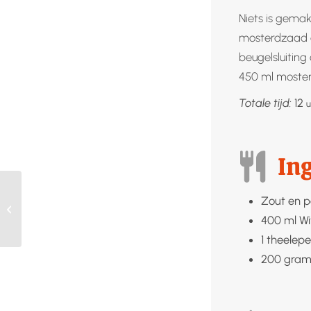
Niets is gemak
mosterdzaad e
beugelsluiting
450 ml mosterd
u
Totale tijd:
12
u
In
Zout en 
Zalm met preiroomsaus
400
ml
Wi
1
theelepe
200
gra