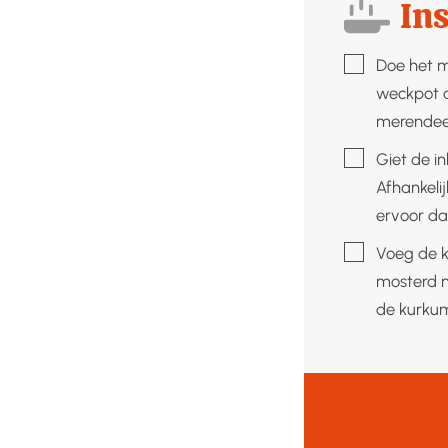
Ins
▢
Doe het m
weckpot a
merendeel
▢
Giet de i
Afhankeli
ervoor da
▢
Voeg de k
mosterd n
de kurkum