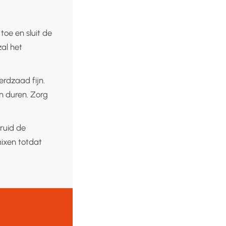
oe en sluit de
al het
rdzaad fijn.
n duren. Zorg
ruid de
ixen totdat