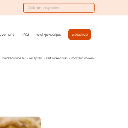
over ons
FAQ
wist-je-datjes
webshop
weckenonline.eu
›
recepten
›
zelf maken van
›
mosterd maken