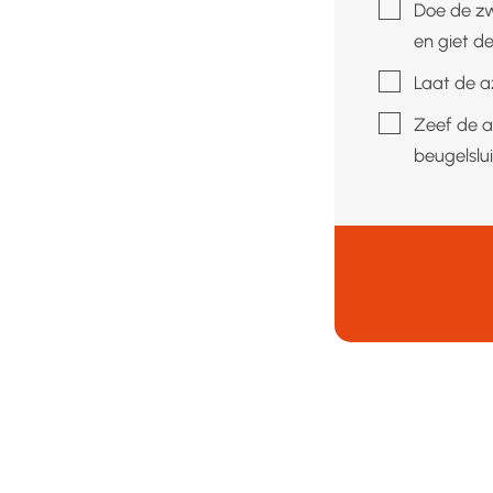
▢
Doe de zw
en giet de
▢
Laat de a
▢
Zeef de a
beugelslui