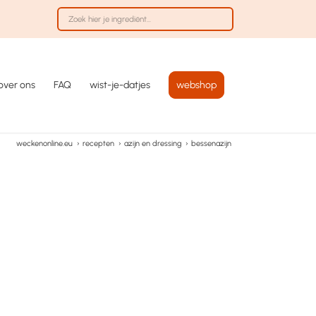
over ons
FAQ
wist-je-datjes
webshop
weckenonline.eu
›
recepten
›
azijn en dressing
›
bessenazijn