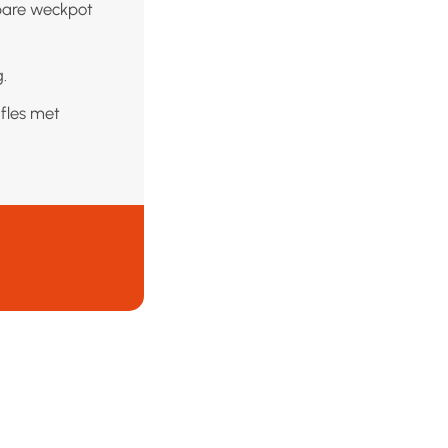
tbare weckpot
.
 fles met