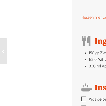
Flessen met be
In
Kippensoep
150
gr
Zw
1/2
el
Witt
300
ml
Ap
Ins
▢
Was de be