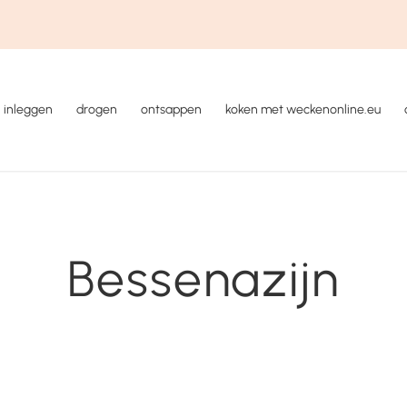
inleggen
drogen
ontsappen
koken met weckenonline.eu
Bessenazijn