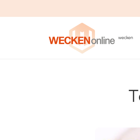
wecken
T