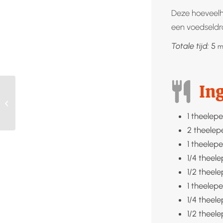
Deze hoeveelh
een voedseldro
m
Totale tijd:
5
m
In
Mayolive maken in 30
seconden
1
theelepe
2
theelep
1
theelepe
1/4
theele
1/2
theele
1
theelepe
1/4
theele
1/2
theele