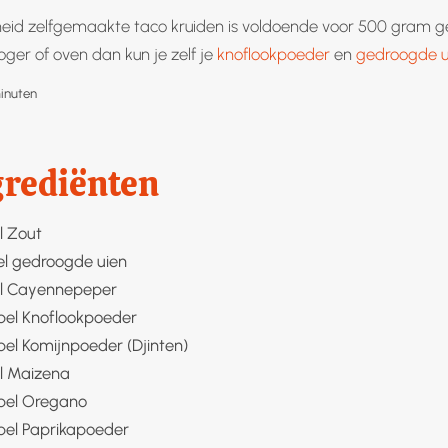
eid zelfgemaakte taco kruiden is voldoende voor 500 gram ge
ger of oven dan kun je zelf je
knoflookpoeder
en
gedroogde u
inuten
inuten
grediënten
l
Zout
el gedroogde
uien
l
Cayennepeper
pel
Knoflookpoeder
pel
Komijnpoeder (Djinten)
l
Maizena
pel
Oregano
pel
Paprikapoeder