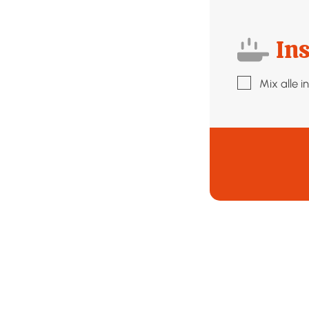
Ins
▢
Mix alle i