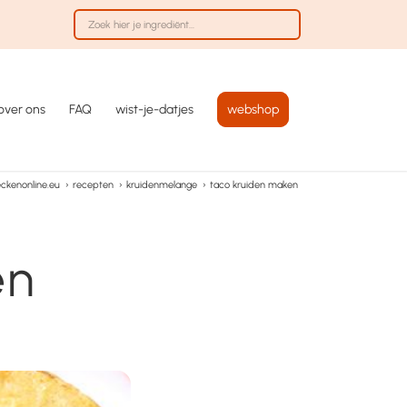
over ons
FAQ
wist-je-datjes
webshop
ckenonline.eu
›
recepten
›
kruidenmelange
›
taco kruiden maken
en