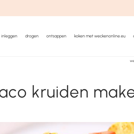
inleggen
drogen
ontsappen
koken met weckenonline.eu
we
aco kruiden mak