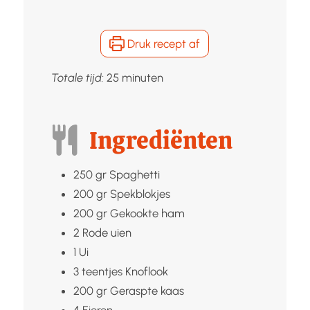
Druk recept af
minuten
Totale tijd:
25
minuten
Ingrediënten
250
gr
Spaghetti
200
gr
Spekblokjes
200
gr
Gekookte ham
2
Rode uien
1
Ui
3
teentjes
Knoflook
200
gr
Geraspte kaas
4
Eieren