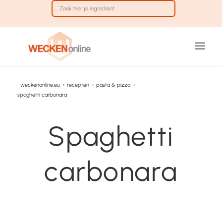
weckenonline.eu
›
recepten
›
pasta & pizza
›
spaghetti carbonara
Spaghetti
carbonara