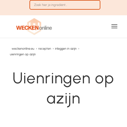
weckenonline.eu
›
recepten
›
inleggen in azijn
›
uienringen op azijn
Uienringen op
azijn