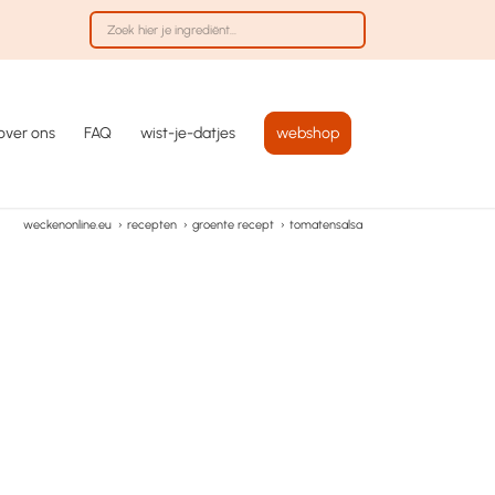
over ons
FAQ
wist-je-datjes
webshop
weckenonline.eu
›
recepten
›
groente recept
›
tomatensalsa