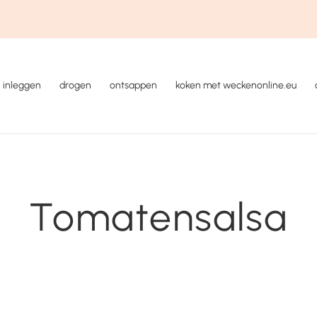
inleggen
drogen
ontsappen
koken met weckenonline.eu
Tomatensalsa