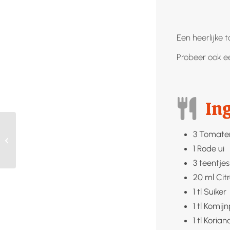
Een heerlijke 
Probeer ook e
In
3
Tomate
Ratatouille wecken
1
Rode ui
3
teentjes
20
ml
Cit
1
tl
Suiker
1
tl
Komijn
1
tl
Korian