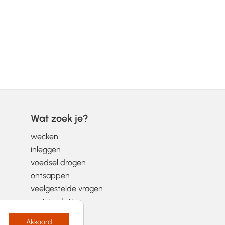
Wat zoek je?
wecken
inleggen
voedsel drogen
ontsappen
veelgestelde vragen
wist-je-datjes
Akkoord