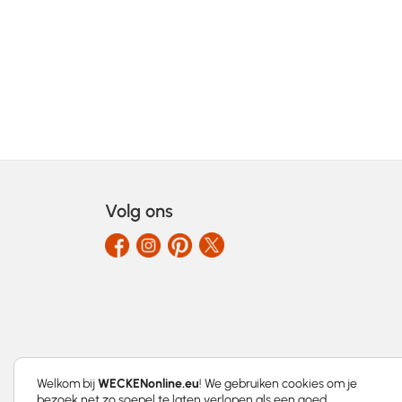
Volg ons
Welkom bij
WECKENonline.eu
! We gebruiken cookies om je
bezoek net zo soepel te laten verlopen als een goed