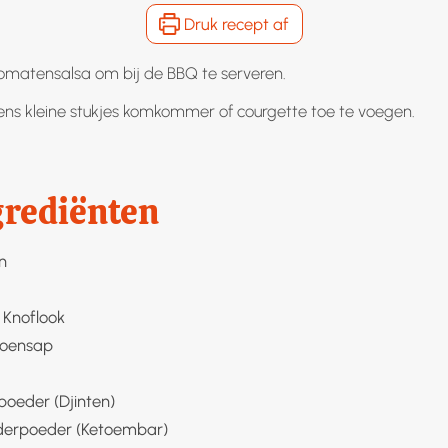
Druk recept af
tomatensalsa om bij de BBQ te serveren.
ens kleine stukjes komkommer of courgette toe te voegen.
grediënten
n
Knoflook
roensap
poeder (Djinten)
derpoeder (Ketoembar)