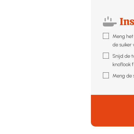
Ins
▢
Meng het 
de suiker 
▢
Snijd de t
knoflook f
▢
Meng de s