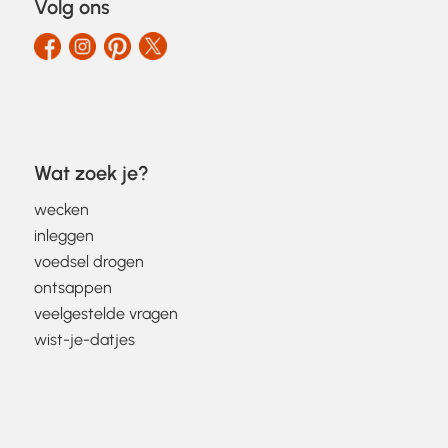
Volg ons
Wat zoek je?
wecken
inleggen
voedsel drogen
ontsappen
veelgestelde vragen
wist-je-datjes