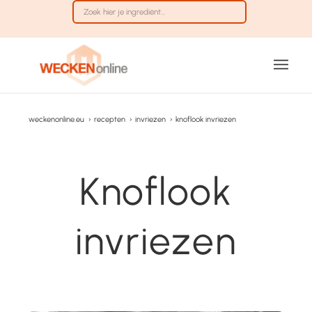
weckenonline.eu
›
recepten
›
invriezen
›
knoflook invriezen
Knoflook
invriezen