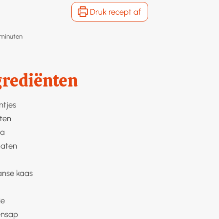
Druk recept af
minuten
minuten
grediënten
ntjes
ten
la
maten
nse kaas
ie
ensap