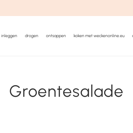
inleggen
drogen
ontsappen
koken met weckenonline.eu
Groentesalade