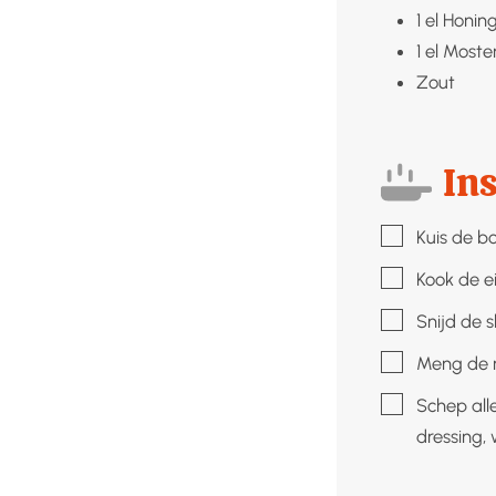
1
el
Honin
1
el
Moste
Zout
Ins
▢
Kuis de b
▢
Kook de ei
▢
Snijd de 
▢
Meng de mo
▢
Schep all
dressing,