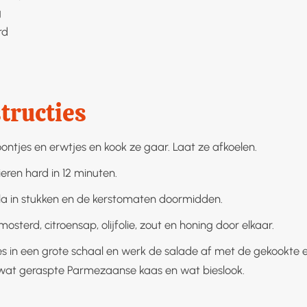
g
rd
tructies
oontjes en erwtjes en kook ze gaar. Laat ze afkoelen.
eren hard in 12 minuten.
sla in stukken en de kerstomaten doormidden.
sterd, citroensap, olijfolie, zout en honing door elkaar.
es in een grote schaal en werk de salade af met de gekookte e
 wat geraspte Parmezaanse kaas en wat bieslook.