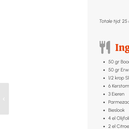
Totale tijd:
25
In
50
gr
Boo
50
gr
Erw
1/2
krop
S
6
Kersto
3
Eieren
Radijsjes zoetzuur
Parmezaa
Bieslook
4
el
Olijfol
2
el
Citro