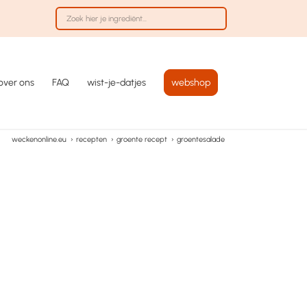
over ons
FAQ
wist-je-datjes
webshop
weckenonline.eu
›
recepten
›
groente recept
›
groentesalade