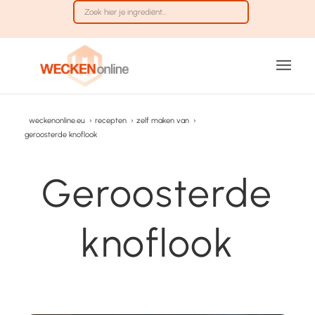
weckenonline.eu
›
recepten
›
zelf maken van
›
geroosterde knoflook
Geroosterde
knoflook