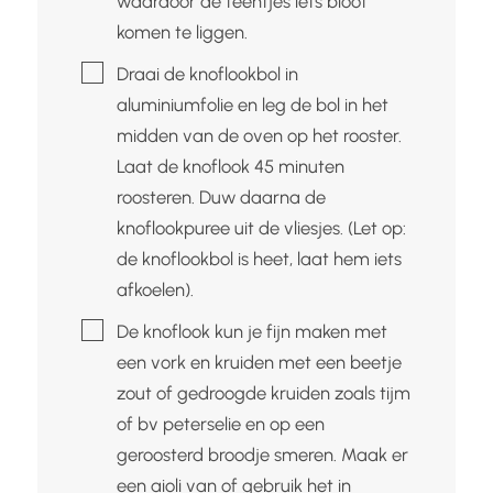
waardoor de teentjes iets bloot
komen te liggen.
▢
Draai de knoflookbol in
aluminiumfolie en leg de bol in het
midden van de oven op het rooster.
Laat de knoflook 45 minuten
roosteren. Duw daarna de
knoflookpuree uit de vliesjes. (Let op:
de knoflookbol is heet, laat hem iets
afkoelen).
▢
De knoflook kun je fijn maken met
een vork en kruiden met een beetje
zout of gedroogde kruiden zoals tijm
of bv peterselie en op een
geroosterd broodje smeren. Maak er
een aioli van of gebruik het in