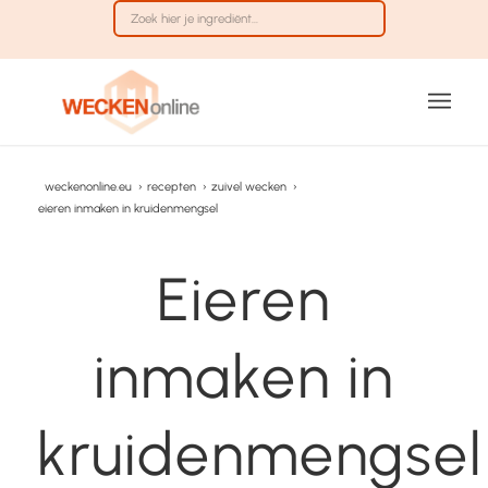
weckenonline.eu
›
recepten
›
zuivel wecken
›
eieren inmaken in kruidenmengsel
Eieren
inmaken in
kruidenmengsel