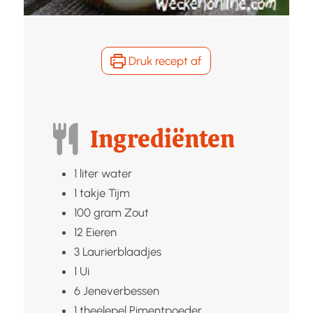
Druk recept af
Ingrediënten
1
liter
water
1
takje
Tijm
100
gram
Zout
12
Eieren
3
Laurierblaadjes
1
Ui
6
Jeneverbessen
1
theelepel
Pimentpoeder