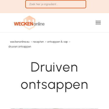
weckenonline.eu
›
recepten
›
ontsappen & sap
›
druiven ontsappen
Druiven
ontsappen