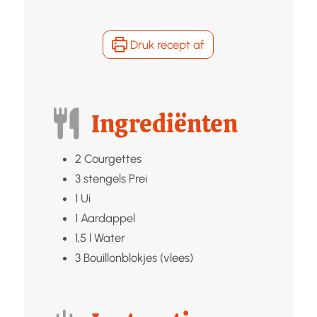
Druk recept af
Ingrediënten
2
Courgettes
3
stengels
Prei
1
Ui
1
Aardappel
1,5
l
Water
3
Bouillonblokjes (vlees)