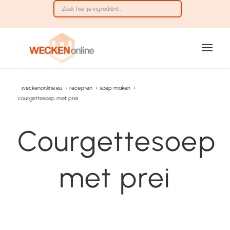
weckenonline.eu
›
recepten
›
soep maken
›
courgettesoep met prei
Courgettesoep
met prei