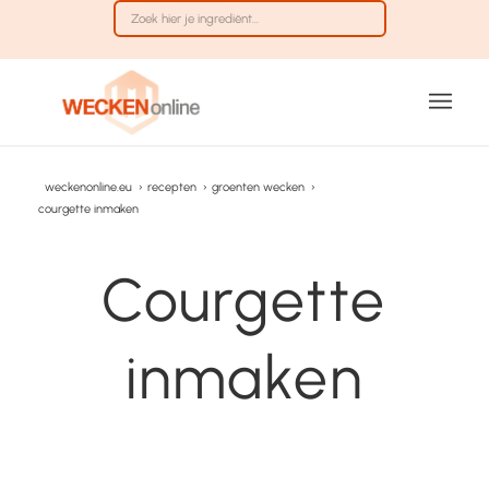
weckenonline.eu
›
recepten
›
groenten wecken
›
courgette inmaken
Courgette
inmaken