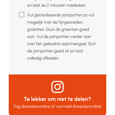
en laat ze 2 minuten meekoken.
▢
Vul gesteriliseerde jampotten zo vol
mogelijk met de fijngesneden
groenten. Duw de groenten goed
aan. Vul de jampotten verder aan
met het gekookte azijnmengsel. Sluit
de jampotten goed af en laat
volledig afkoelen.
Te lekker om niet te delen?
Tag
@weckenonline
of vermeld
#weckenonline
!