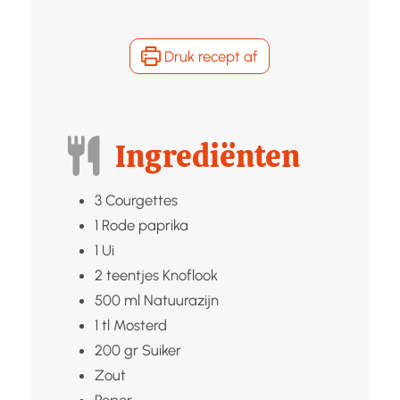
Druk recept af
Ingrediënten
3
Courgettes
1
Rode paprika
1
Ui
2
teentjes
Knoflook
500
ml
Natuurazijn
1
tl
Mosterd
200
gr
Suiker
Zout
Peper