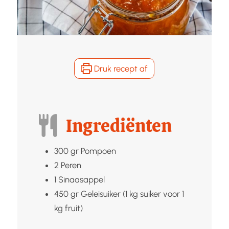
Druk recept af
Ingrediënten
300
gr
Pompoen
2
Peren
1
Sinaasappel
450
gr
Geleisuiker (1 kg suiker voor 1
kg fruit)