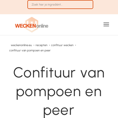
weckenonline.eu
›
recepten
›
confituur wecken
›
confituur van pompoen en peer
Confituur van
pompoen en
peer