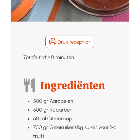
Druk recept af
minuten
Totale tijd:
40
minuten
Ingrediënten
500
gr
Aardbeien
500
gr
Rabarber
60
ml
Citroensap
750
gr
Geleisuiker (1kg suiker voor 1kg
fruit)