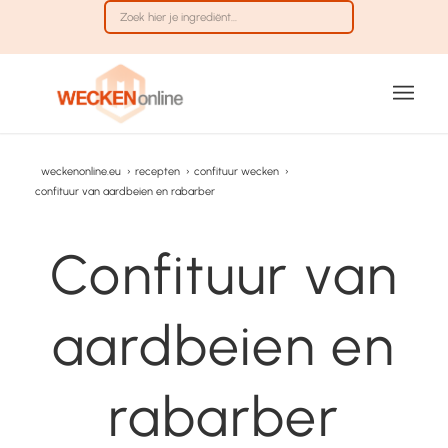
weckenonline.eu
›
recepten
›
confituur wecken
›
confituur van aardbeien en rabarber
Confituur van
aardbeien en
rabarber