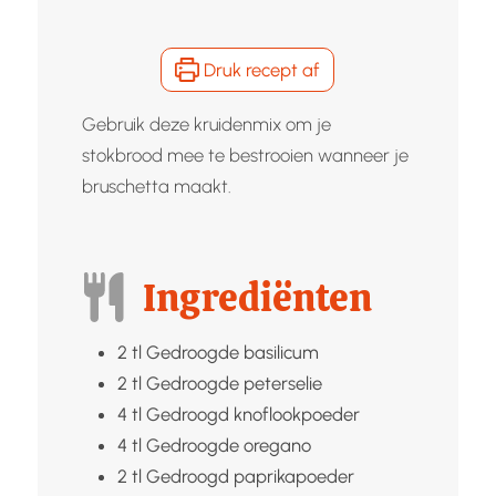
Druk recept af
Gebruik deze kruidenmix om je
stokbrood mee te bestrooien wanneer je
bruschetta maakt.
Ingrediënten
2
tl
Gedroogde basilicum
2
tl
Gedroogde peterselie
4
tl
Gedroogd knoflookpoeder
4
tl
Gedroogde oregano
2
tl
Gedroogd paprikapoeder