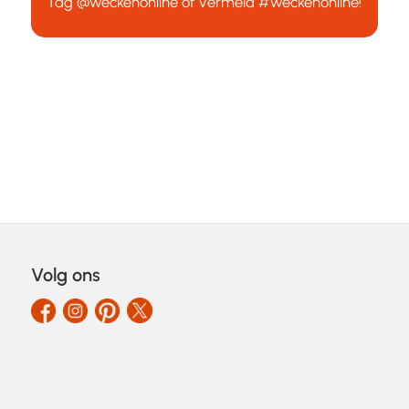
Tag
@weckenonline
of vermeld
#weckenonline
!
Volg ons