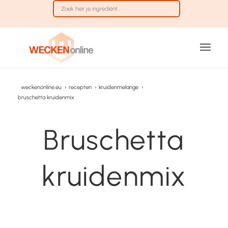
weckenonline.eu
›
recepten
›
kruidenmelange
›
bruschetta kruidenmix
Bruschetta
kruidenmix