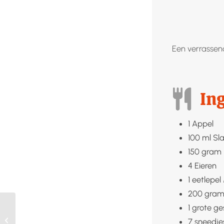
Een verrassen
In
1
Appel
100
ml
Sl
150
gram
4
Eieren
1
eetlepel
200
gram
1
grote ge
Gerookte zalm met
gekookte
7
sneedje