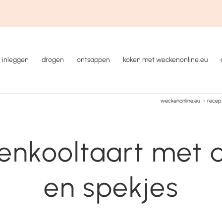
inleggen
drogen
ontsappen
koken met weckenonline.eu
weckenonline.eu
›
recep
enkooltaart met 
en spekjes