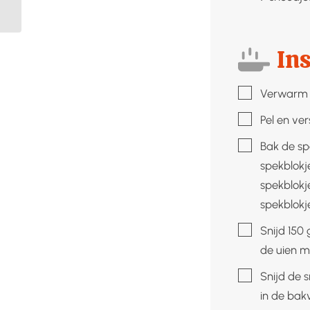
krielaardappelen
Ins
▢
Verwarm 
▢
Pel en ver
▢
Bak de sp
spekblokj
spekblokj
spekblokj
▢
Snijd 150
de uien m
▢
Snijd de 
in de bakv