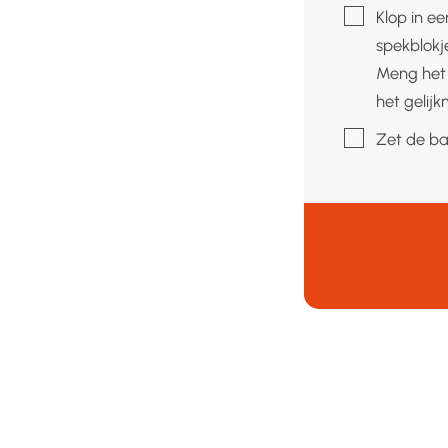
▢
Klop in e
spekblokj
Meng het 
het gelijk
▢
Zet de ba