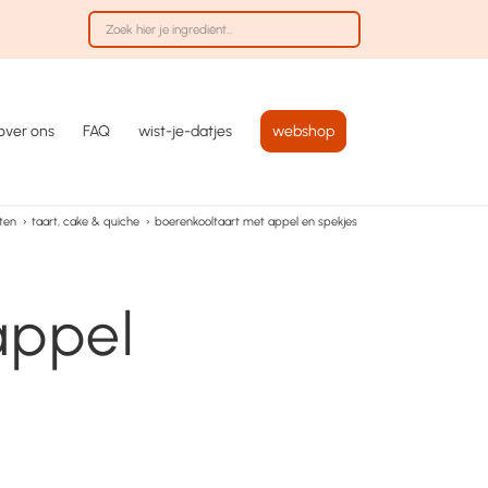
over ons
FAQ
wist-je-datjes
webshop
ten
›
taart, cake & quiche
›
boerenkooltaart met appel en spekjes
appel