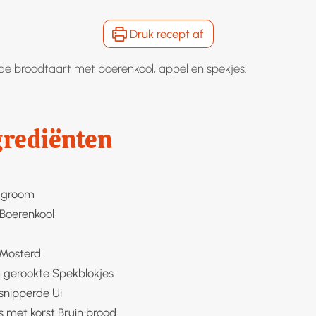
Druk recept af
de broodtaart met boerenkool, appel en spekjes.
grediënten
agroom
Boerenkool
Mosterd
 gerookte
Spekblokjes
snipperde
Ui
s met korst
Bruin brood