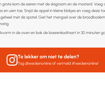
en grote kom de eieren met de slagroom en de mosterd. Voeg 
es en uien toe. Snijd de appel in kleine blokjes en voeg deze t
geheel met de spatel. Giet het mengsel over de broodbodem
matig.
kvorm in de oven en bak de boerenkooltaart in 30 minuten go
Te lekker om niet te delen?
Tag
@weckenonline
of vermeld
#weckenonline
!