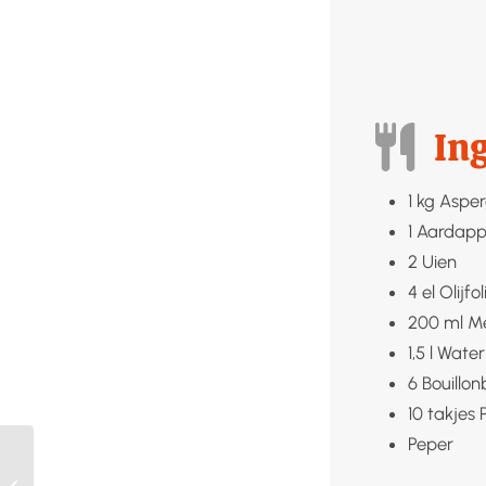
In
1
kg
Asper
1
Aardapp
2
Uien
4
el
Olijfol
200
ml
Me
1,5
l
Water
6
Bouillon
10
takjes
Peper
Gebakken noedels met