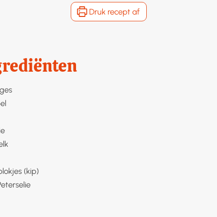
Druk recept af
grediënten
ges
el
ie
lk
blokjes (kip)
Peterselie