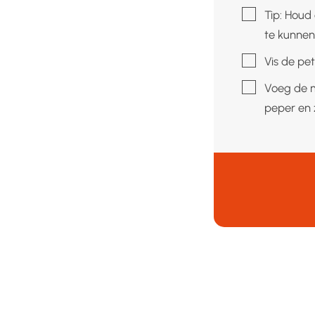
▢
Tip: Houd
te kunnen
▢
Vis de pet
▢
Voeg de m
peper en 