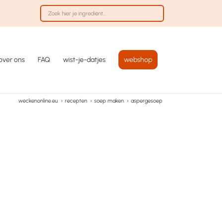
over ons
FAQ
wist-je-datjes
webshop
weckenonline.eu
›
recepten
›
soep maken
›
aspergesoep