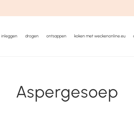
inleggen
drogen
ontsappen
koken met weckenonline.eu
Aspergesoep