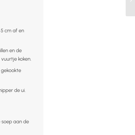
 5 cm af en
llen en de
 vuurtje koken.
e gekookte
ipper de ui.
e soep aan de