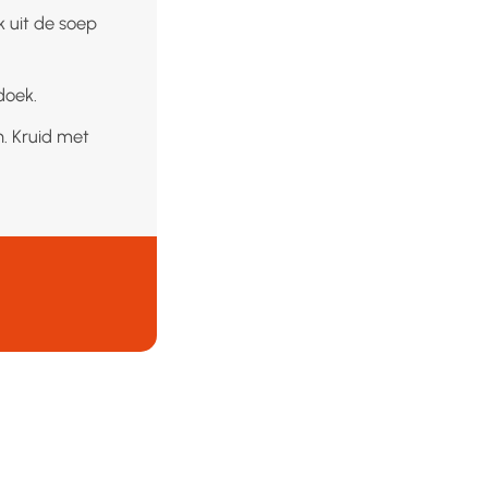
 uit de soep
doek.
. Kruid met