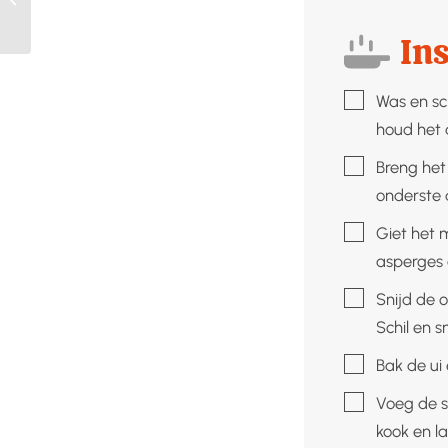
scampi’s
Ins
▢
Was en sc
houd het 
▢
Breng het
onderste 
▢
Giet het 
asperges 
▢
Snijd de 
Schil en s
▢
Bak de ui 
▢
Voeg de s
kook en l