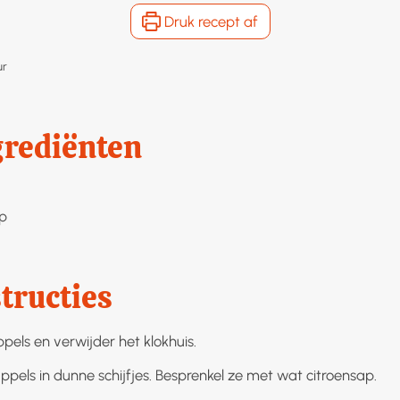
Druk recept af
r
ur
grediënten
p
tructies
pels en verwijder het klokhuis.
ppels in dunne schijfjes. Besprenkel ze met wat citroensap.