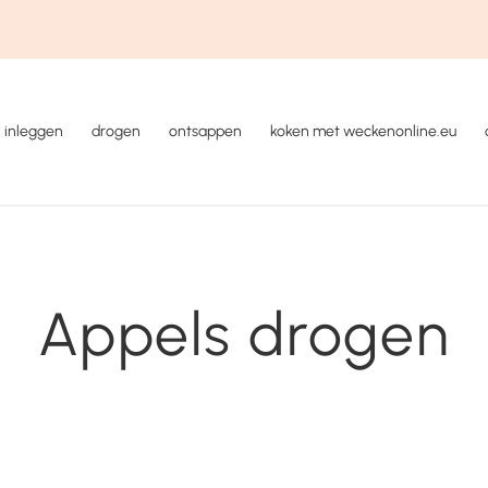
inleggen
drogen
ontsappen
koken met weckenonline.eu
Appels drogen