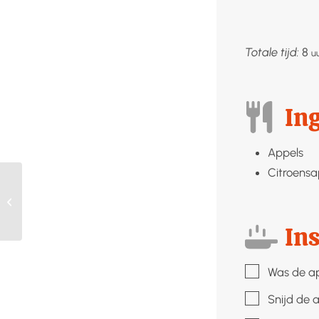
uu
Totale tijd:
8
u
In
Appels
Citroensa
Perenchutney
Ins
▢
Was de ap
▢
Snijd de a