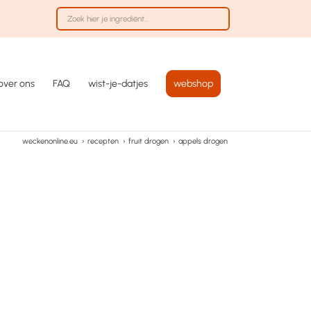
over ons
FAQ
wist-je-datjes
webshop
weckenonline.eu
›
recepten
›
fruit drogen
›
appels drogen