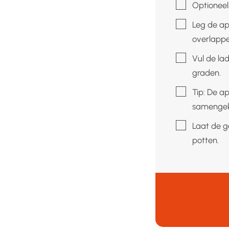
▢
Optioneel
▢
Leg de ap
overlappe
▢
Vul de la
graden.
▢
Tip: De a
samengek
▢
Laat de g
potten.