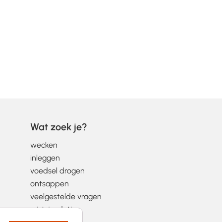
Wat zoek je?
wecken
inleggen
voedsel drogen
ontsappen
veelgestelde vragen
wist-je-datjes