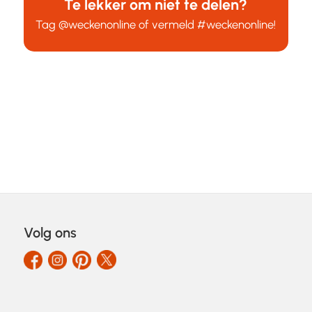
Te lekker om niet te delen?
Tag
@weckenonline
of vermeld
#weckenonline
!
Volg ons