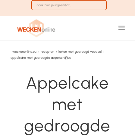
weckenonline.eu
›
recepten
›
koken met gedroogd voedsel
›
appelcake met gedroogde appelschijfjes
Appelcake
met
gedroogde