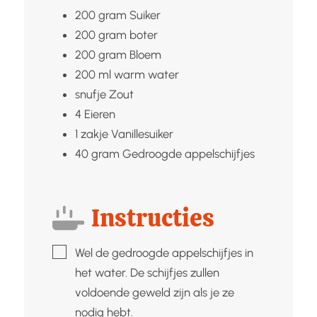
200
gram
Suiker
200
gram
boter
200
gram
Bloem
200
ml warm
water
snufje
Zout
4
Eieren
1
zakje
Vanillesuiker
40
gram
Gedroogde appelschijfjes
Instructies
▢
Wel de gedroogde appelschijfjes in
het water. De schijfjes zullen
voldoende geweld zijn als je ze
nodig hebt.