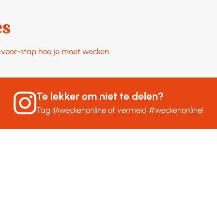
es
p-voor-stap hoe je moet wecken.
Te lekker om niet te delen?
Tag
@weckenonline
of vermeld
#weckenonline
!