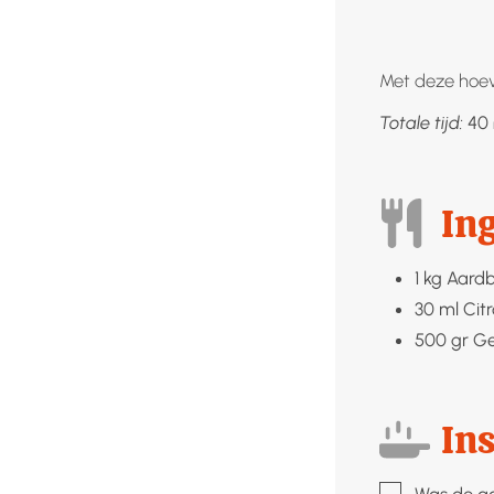
Met deze hoev
Totale tijd:
40
In
1
kg
Aardb
30
ml
Cit
500
gr
Ge
Ins
▢
Was de aar