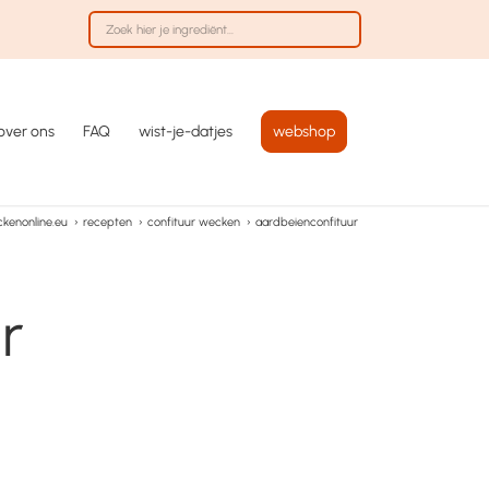
over ons
FAQ
wist-je-datjes
webshop
kenonline.eu
›
recepten
›
confituur wecken
›
aardbeienconfituur
r