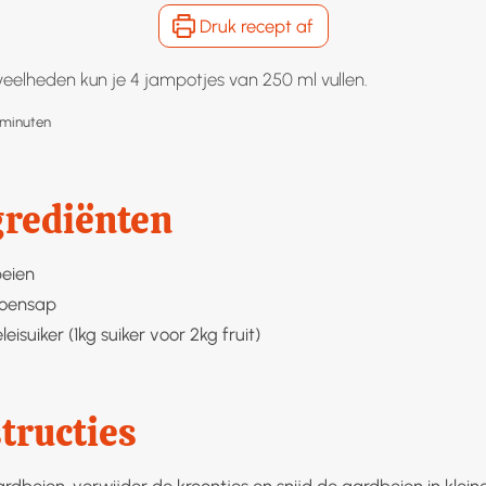
Druk recept af
eelheden kun je 4 jampotjes van 250 ml vullen.
minuten
minuten
grediënten
eien
roensap
leisuiker (1kg suiker voor 2kg fruit)
tructies
dbeien, verwijder de kroontjes en snijd de aardbeien in kleine