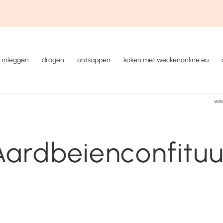
inleggen
drogen
ontsappen
koken met weckenonline.eu
wec
Aardbeienconfituu