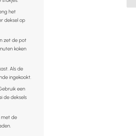
eng het
r deksel op
n zet de pot
inuten koken
ast. Als de
ende ingekookt.
 Gebruik een
i de deksels
d met de
aden.