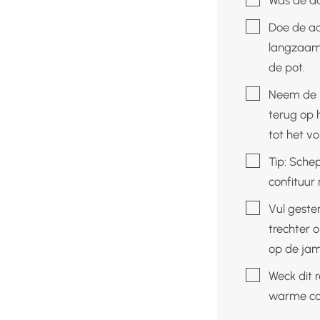
▢
Doe de aa
langzaam 
de pot.
▢
Neem de p
terug op 
tot het vo
▢
Tip: Sche
confituur 
▢
Vul geste
trechter 
op de jam
▢
Weck dit 
warme con