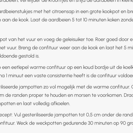
rdbeienstukjes met het citroensap in een grote kookpot en br
aan de kook. Laat de aardbeien 5 tot 10 minuten koken zonde
ot van het vuur en voeg de geleisuiker toe. Roer goed door e
het vuur. Breng de confituur weer aan de kook en laat het 5 m
ldoende gestold is.
p een eetlepel warme confituur op een koud bordje uit de koelk
na 1 minuut een vaste consistentie heeft is de confituur voldo
riliseerde jampotten zo vol mogelijk met de warme confituur.
om de randen proper te houden en morsen te voorkomen. Draa
potten en laat volledig afkoelen.
recept: Vul gesteriliseerde jampotten tot 0,5 cm onder de ran
fituur. Weck de weckpotten gedurende 30 minuten op 90 gr