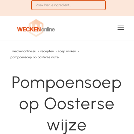
weckenonline.eu
›
recepten
›
soep maken
›
pompoensoep op oosterse wijze
Pompoensoep
op Oosterse
wijze