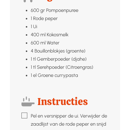
600
gr
Pompoenpuree
1
Rode peper
1
Ui
400
ml
Kokosmelk
600
ml
Water
4
Bouillonblokjes (groente)
1
tl
Gemberpoeder (djahe)
1
tl
Serehpoeder (Citroengras)
1
el
Groene currypasta
Instructies
▢
Pel en versnipper de ui. Verwijder de
zaadlijst van de rode peper en snijd