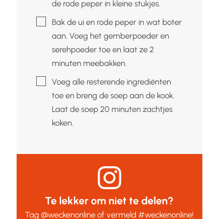
de rode peper in kleine stukjes.
▢
Bak de ui en rode peper in wat boter
aan. Voeg het gemberpoeder en
serehpoeder toe en laat ze 2
minuten meebakken.
▢
Voeg alle resterende ingrediënten
toe en breng de soep aan de kook.
Laat de soep 20 minuten zachtjes
koken.
Te lekker om niet te delen?
Tag
@weckenonline
of vermeld
#weckenonline
!