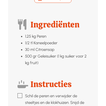
Ingrediënten
1,25
kg
Peren
1/2
tl
Kaneelpoeder
30
ml
Citroensap
500
gr
Geleisuiker (1 kg suiker voor 2
kg fruit)
Instructies
▢
Schil de peren en verwijder de
steeltjes en de klokhuizen. Snijd de