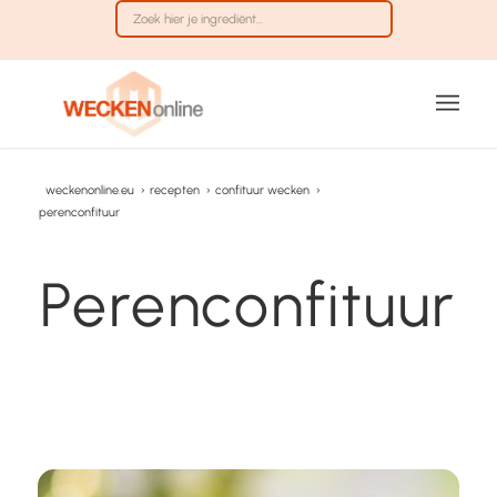
weckenonline.eu
›
recepten
›
confituur wecken
›
perenconfituur
Perenconfituur