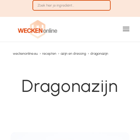
weckenonline.eu
›
recepten
›
azijn en dressing
›
dragonazijn
Dragonazijn