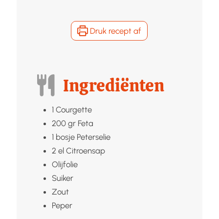
Druk recept af
Ingrediënten
1
Courgette
200
gr
Feta
1
bosje
Peterselie
2
el
Citroensap
Olijfolie
Suiker
Zout
Peper