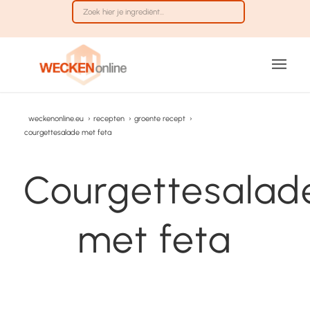
weckenonline.eu
›
recepten
›
groente recept
›
courgettesalade met feta
Courgettesalad
met feta