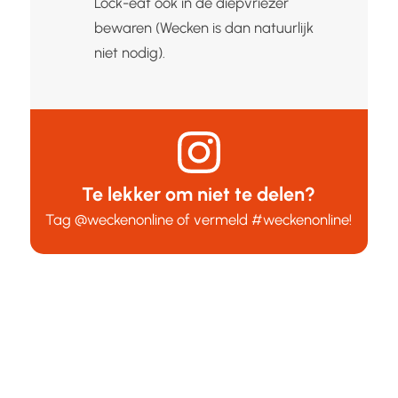
Lock-eat ook in de diepvriezer
bewaren (Wecken is dan natuurlijk
niet nodig).
Te lekker om niet te delen?
Tag
@weckenonline
of vermeld
#weckenonline
!