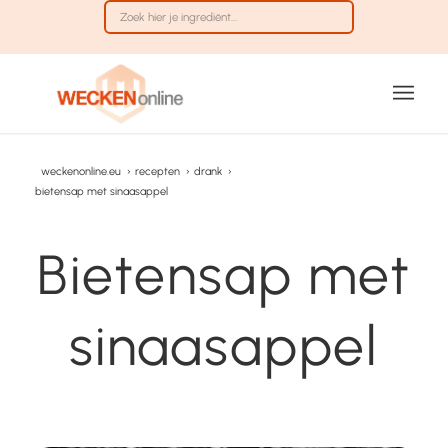
weckenonline.eu
›
recepten
›
drank
›
bietensap met sinaasappel
Bietensap met
sinaasappel