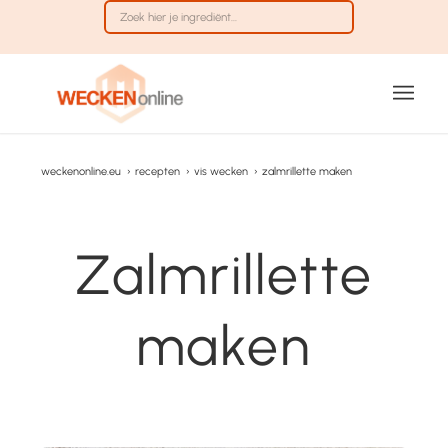
weckenonline.eu
›
recepten
›
vis wecken
›
zalmrillette maken
Zalmrillette
maken