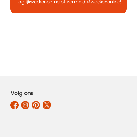
Tag
@weckenonline
of vermeld
#weckenonline
!
Volg ons