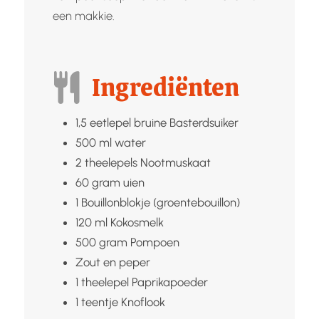
een makkie.
Ingrediënten
1,5
eetlepel bruine
Basterdsuiker
500
ml
water
2
theelepels
Nootmuskaat
60
gram
uien
1
Bouillonblokje (groentebouillon)
120
ml
Kokosmelk
500
gram
Pompoen
Zout en peper
1
theelepel
Paprikapoeder
1
teentje
Knoflook