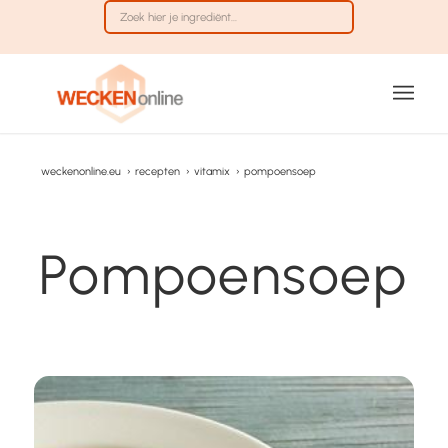
weckenonline.eu
›
recepten
›
vitamix
›
pompoensoep
Pompoensoep