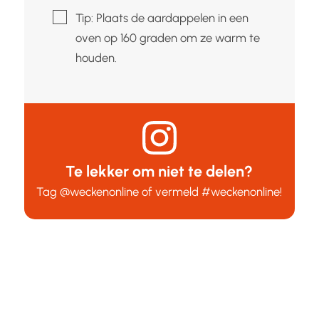
▢
Tip: Plaats de aardappelen in een
oven op 160 graden om ze warm te
houden.
Te lekker om niet te delen?
Tag
@weckenonline
of vermeld
#weckenonline
!