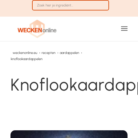
weckenonline.eu
›
recepten
›
aardappelen
›
knoflookaardappelen
Knoflookaardap